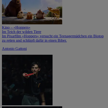
Kino – «Hoppers»
Im Teich der wilden Tiere
Im Pixarfilm «Hoppers» versucht ein Teenagermädchen ein Biotop
zu retten und schlüpft dafür in einen Biber.
Antonio Gattoni