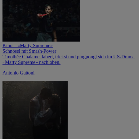
Kino – «Marty Supreme»
Schnösel mit Smash-Power
Timothée Chalamet labert, trickst und pingpongt sich im US-Drama
«Marty Supreme» nach oben.
Antonio Gattoni