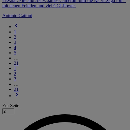
«Avatar: Fire and Ash»: James Cameron führt die Na’vi-Saga fort –
mit neuen Feinden und viel CGI-Power.
Antonio Gattoni
1
2
3
4
5
…
21
1
2
3
…
21
Zur Seite