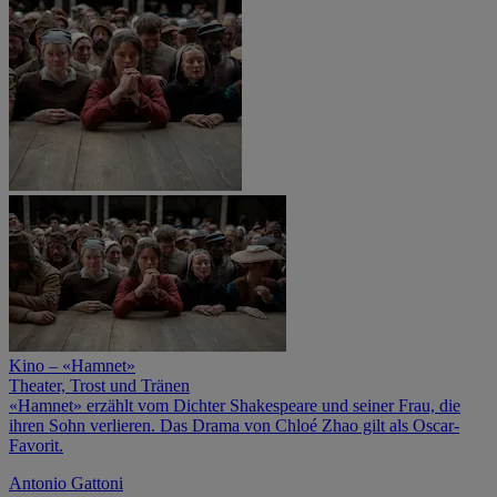
Kino – «Hamnet»
Theater, Trost und Tränen
«Hamnet» erzählt vom Dichter Shakespeare und seiner Frau, die
ihren Sohn verlieren. Das Drama von Chloé Zhao gilt als Oscar-
Favorit.
Antonio Gattoni