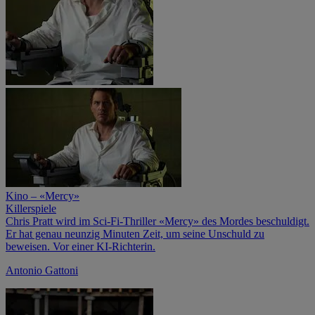
Kino – «Mercy»
Killerspiele
Chris Pratt wird im Sci-Fi-Thriller «Mercy» des Mordes beschuldigt.
Er hat genau neunzig Minuten Zeit, um seine Unschuld zu
beweisen. Vor einer KI-Richterin.
Antonio Gattoni