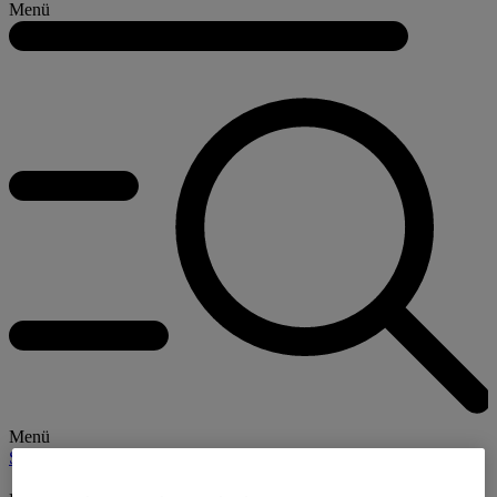
Menü
Menü
Streaming
Kino
TV
Newsletter
E-Paper