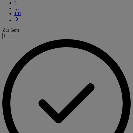
3
…
101
Zur Seite