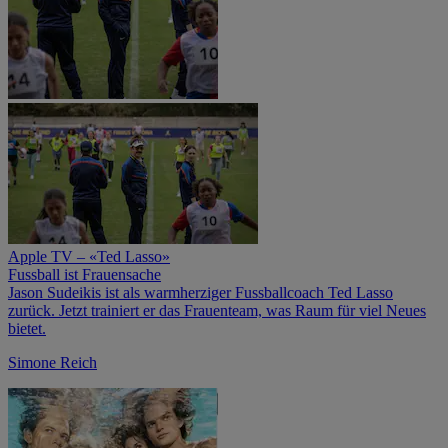
Apple TV – «Ted Lasso»
Fussball ist Frauensache
Jason Sudeikis ist als warmherziger Fussballcoach Ted Lasso
zurück. Jetzt trainiert er das Frauenteam, was Raum für viel Neues
bietet.
Simone Reich