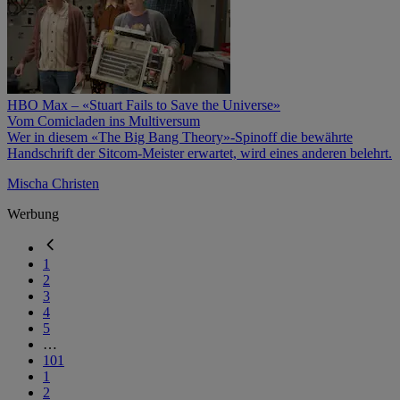
HBO Max – «Stuart Fails to Save the Universe»
Vom Comicladen ins Multiversum
Wer in diesem «The Big Bang Theory»-Spinoff die bewährte
Handschrift der Sitcom-Meister erwartet, wird eines anderen belehrt.
Mischa Christen
Werbung
1
2
3
4
5
…
101
1
2