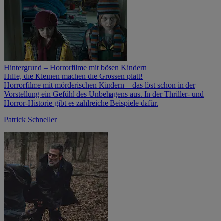
Hintergrund – Horrorfilme mit bösen Kindern
Hilfe, die Kleinen machen die Grossen platt!
Horrorfilme mit mörderischen Kindern – das löst schon in der
Vorstellung ein Gefühl des Unbehagens aus. In der Thriller- und
Horror-Historie gibt es zahlreiche Beispiele dafür.
Patrick Schneller