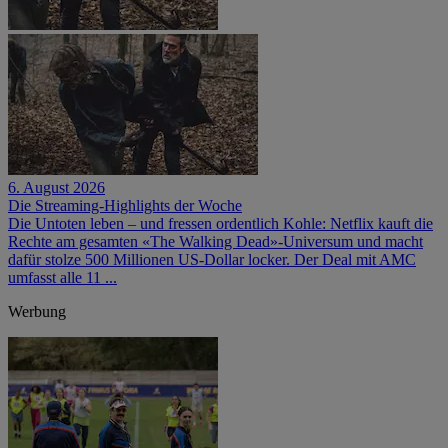
6. August 2026
Die Streaming-Highlights der Woche
Die Untoten leben – und fressen ordentlich Kohle: Netflix kauft die
Rechte am gesamten «The Walking Dead»-Universum und macht
dafür stolze 500 Millionen US-Dollar locker. Der Deal mit AMC
umfasst alle 11 ...
Werbung