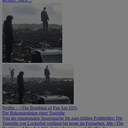
serviert. Nach ...
Netflix – «The Bombing of Pan Am 103»
Die Rekonstruktion einer Tragödie
Von der emotionalen Spurensuche bis zum kühlen Politthriller: Die
Tragödie von Lockerbie verfängt bis heute im Fernsehen. Mit «The