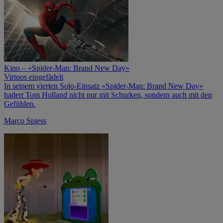
Kino – «Spider-Man: Brand New Day»
Virtuos eingefädelt
In seinem vierten Solo-Einsatz «Spider-Man: Brand New Day»
hadert Tom Holland nicht nur mit Schurken, sondern auch mit den
Gefühlen.
Marco Spiess