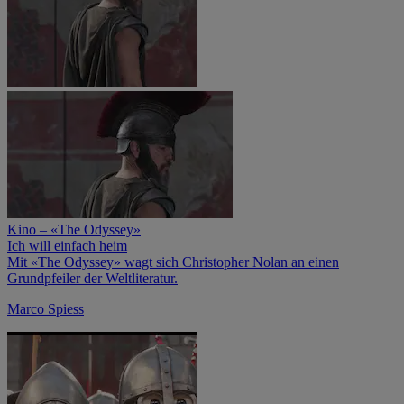
Kino – «The Odyssey»
Ich will einfach heim
Mit «The Odyssey» wagt sich Christopher Nolan an einen
Grundpfeiler der Weltliteratur.
Marco Spiess