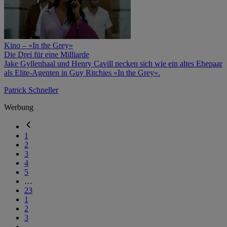
Kino – «In the Grey»
Die Drei für eine Milliarde
Jake Gyllenhaal und Henry Cavill necken sich wie ein altes Ehepaar
als Elite-Agenten in Guy Ritchies «In the Grey».
Patrick Schneller
Werbung
1
2
3
4
5
…
23
1
2
3
…