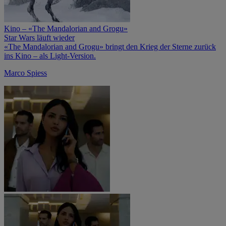
Kino – «The Mandalorian and Grogu»
Star Wars läuft wieder
«The Mandalorian and Grogu» bringt den Krieg der Sterne zurück
ins Kino – als Light-Version.
Marco Spiess