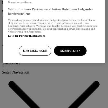
Menü schliessen
Datenschutzerklärung.
Wir und unsere Partner verarbeiten Daten, um Folgendes
Guten Tag,
bereitzustellen:
Verwendung genauer Standortdaten. Endgeräteeigenschaften zur Identifikation
aktiv abfragen. Speichern von oder Zugriff auf Informationen auf einem
Endgerät. Personalisierte Werbung und Inhalte, Messung von Werbeleistung und
der Performance von Inhalten, Zielgruppenforschung sowie Entwicklung und
Verbesserung von Angeboten.
Liste der Partner (Lieferanten)
Profil bearbeiten
EINSTELLUNGEN
AKZEPTIEREN
Abmelden
Seiten Navigation