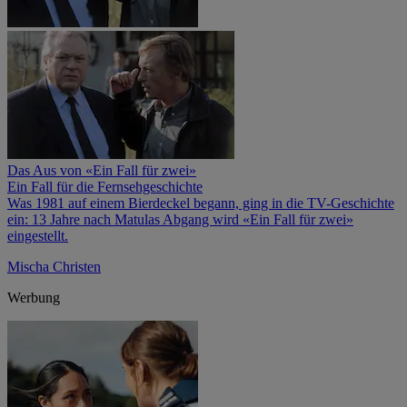
Das Aus von «Ein Fall für zwei»
Ein Fall für die Fernsehgeschichte
Was 1981 auf einem Bierdeckel begann, ging in die TV-Geschichte
ein: 13 Jahre nach Matulas Abgang wird «Ein Fall für zwei»
eingestellt.
Mischa Christen
Werbung