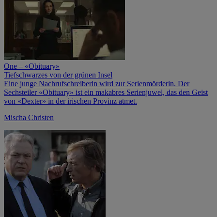
One – «Obituary»
Tiefschwarzes von der grünen Insel
Eine junge Nachrufschreiberin wird zur Serienmörderin. Der
Sechsteiler «Obituary» ist ein makabres Serienjuwel, das den Geist
von «Dexter» in der irischen Provinz atmet.
Mischa Christen