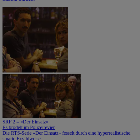
SRF 2 – «Der Einsatz»
Es brodelt im Polizeirevier
Die RTS-Serie «Der Einsatz» fesselt durch eine hyperrealistische,
smarte Erzählweise.