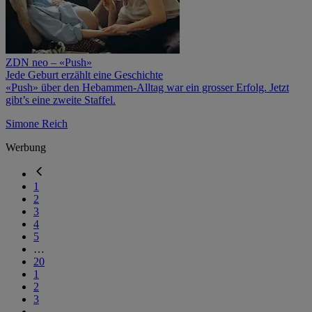
ZDN neo – «Push»
Jede Geburt erzählt eine Geschichte
«Push» über den Hebammen-Alltag war ein grosser Erfolg. Jetzt
gibt’s eine zweite Staffel.
Simone Reich
Werbung
1
2
3
4
5
…
20
1
2
3
…