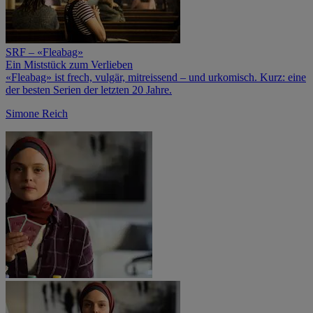
SRF – «Fleabag»
Ein Miststück zum Verlieben
«Fleabag» ist frech, vulgär, mitreissend – und urkomisch. Kurz: eine
der besten Serien der letzten 20 Jahre.
Simone Reich