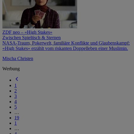
ZDF neo – «High Stakes»
Zwischen Spieltisch & Sternen
NASA-Traum, Pokerwelt, familiäre Konflikte und Glaubenskampf:
«High Stakes» erzählt vom riskanten Doppelleben einer Muslimin.
Mischa Christen
Werbung
1
2
3
4
5
…
19
1
…
4