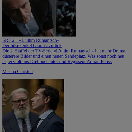
SRF 2 – «L'ultim Rumantsch»
Der böse Onkel Gion ist zurück
Die 2. Staffel der TV-Serie «L’ultim Rumantsch» hat mehr Drama,
düsterere Bilder und einen neuen Sendeplatz. Was sonst noch neu
ist, erzählt uns Drehbuchautor und Regisseur Adrian Perez.
Mischa Christen