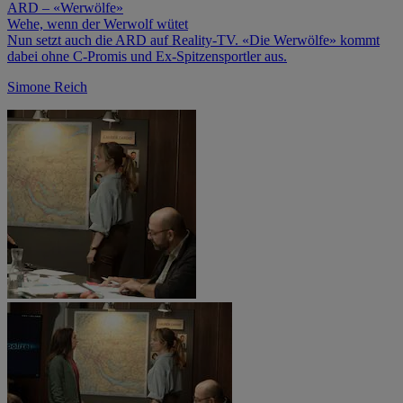
ARD – «Werwölfe»
Wehe, wenn der Werwolf wütet
Nun setzt auch die ARD auf Reality-TV. «Die Werwölfe» kommt
dabei ohne C-Promis und Ex-Spitzensportler aus.
Simone Reich