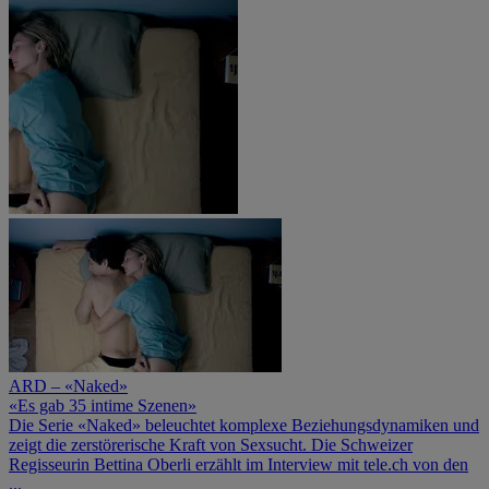
ARD – «Naked»
«Es gab 35 intime Szenen»
Die Serie «Naked» beleuchtet komplexe Beziehungsdynamiken und
zeigt die zerstörerische Kraft von Sexsucht. Die Schweizer
Regisseurin Bettina Oberli erzählt im Interview mit tele.ch von den
...