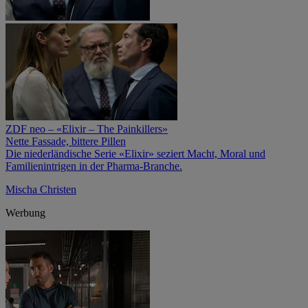
ZDF neo – «Elixir – The Painkillers»
Nette Fassade, bittere Pillen
Die niederländische Serie «Elixir» seziert Macht, Moral und
Familienintrigen in der Pharma-Branche.
Mischa Christen
Werbung