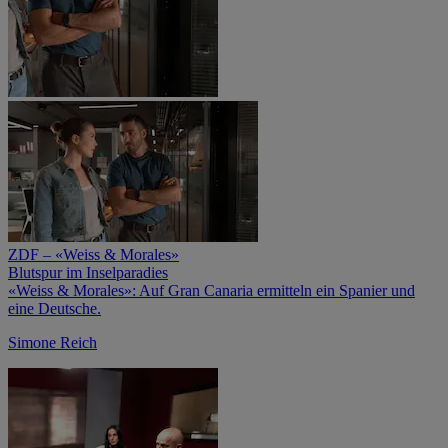
ZDF – «Weiss & Morales»
Blutspur im Inselparadies
«Weiss & Morales»: Auf Gran Canaria ermitteln ein Spanier und
eine Deutsche.
Simone Reich