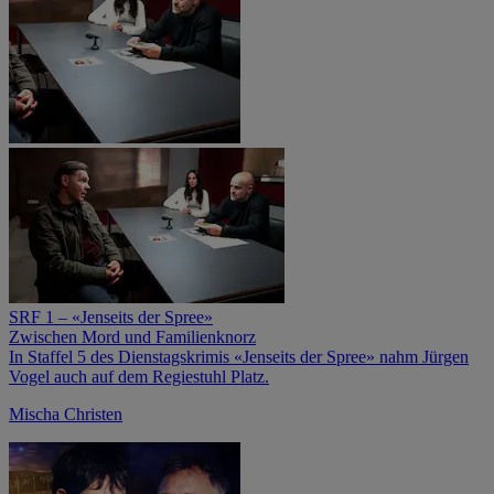
SRF 1 – «Jenseits der Spree»
Zwischen Mord und Familienknorz
In Staffel 5 des Dienstagskrimis «Jenseits der Spree» nahm Jürgen
Vogel auch auf dem Regiestuhl Platz.
Mischa Christen