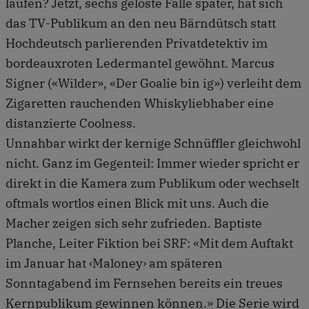
laufen? Jetzt, sechs gelöste Fälle später, hat sich
das TV-Publikum an den neu Bärndütsch statt
Hochdeutsch parlierenden Privatdetektiv im
bordeauxroten Ledermantel gewöhnt. Marcus
Signer («Wilder», «Der Goalie bin ig») verleiht dem
Zigaretten rauchenden Whiskyliebhaber eine
distanzierte Coolness.
Unnahbar wirkt der kernige Schnüffler gleichwohl
nicht. Ganz im Gegenteil: Immer wieder spricht er
direkt in die Kamera zum Publikum oder wechselt
oftmals wortlos einen Blick mit uns. Auch die
Macher zeigen sich sehr zufrieden. Baptiste
Planche, Leiter Fiktion bei SRF: «Mit dem Auftakt
im Januar hat ‹Maloney› am späteren
Sonntagabend im Fernsehen bereits ein treues
Kernpublikum gewinnen können.» Die Serie wird