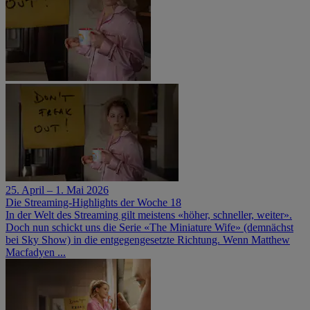
25. April – 1. Mai 2026
Die Streaming-Highlights der Woche 18
In der Welt des Streaming gilt meistens «höher, schneller, weiter».
Doch nun schickt uns die Serie «The Miniature Wife» (demnächst
bei Sky Show) in die entgegengesetzte Richtung. Wenn Matthew
Macfadyen ...