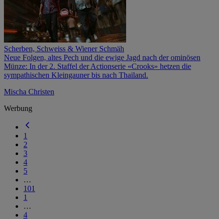
Scherben, Schweiss & Wiener Schmäh
Neue Folgen, altes Pech und die ewige Jagd nach der ominösen
Münze: In der 2. Staffel der Actionserie «Crooks» hetzen die
sympathischen Kleingauner bis nach Thailand.
Mischa Christen
Werbung
1
2
3
4
5
…
101
1
…
4