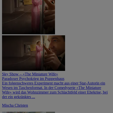
Sky Show – «The Miniature Wife»
Paradoxer Psychokrieg im Puppenhaus
Ein folgenschweres Experiment macht aus einer Star-Autorin ein
Wesen im Taschenformat. In der Comedyserie «The Miniature
Wife» wird das Wohnzimmer zum Schlachtfeld einer Ehekrise, bei
der ein gekränktes ...
Mischa Christen