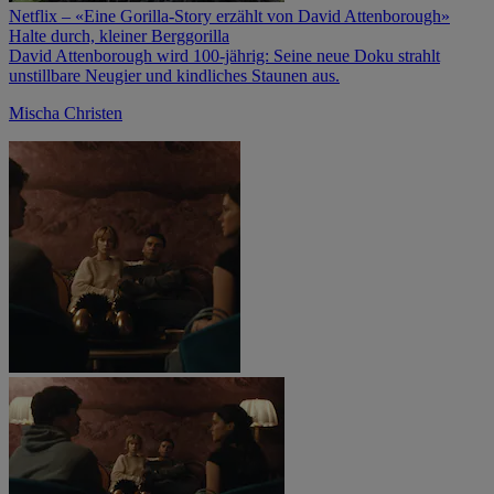
Netflix – «Eine Gorilla-Story erzählt von David Attenborough»
Halte durch, kleiner Berggorilla
David Attenborough wird 100-jährig: Seine neue Doku strahlt
unstillbare Neugier und kindliches Staunen aus.
Mischa Christen