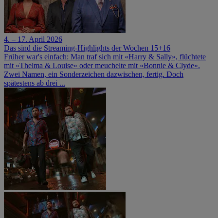
4. – 17. April 2026
Das sind die Streaming-Highlights der Wochen 15+16
Früher war's einfach: Man traf sich mit «Harry & Sally», flüchtete
mit «Thelma & Louise» oder meuchelte mit «Bonnie & Clyde».
Zwei Namen, ein Sonderzeichen dazwischen, fertig. Doch
spätestens ab drei ...