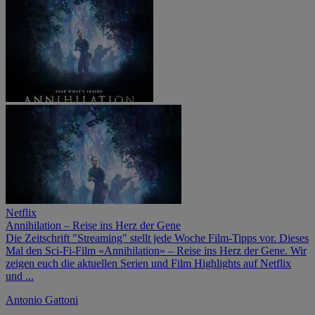
Netflix
Annihilation – Reise ins Herz der Gene
Die Zeitschrift "Streaming" stellt jede Woche Film-Tipps vor. Dieses
Mal den Sci-Fi-Film «Annihilation» – Reise ins Herz der Gene. Wir
zeigen euch die aktuellen Serien und Film Highlights auf Netflix
und ...
Antonio Gattoni