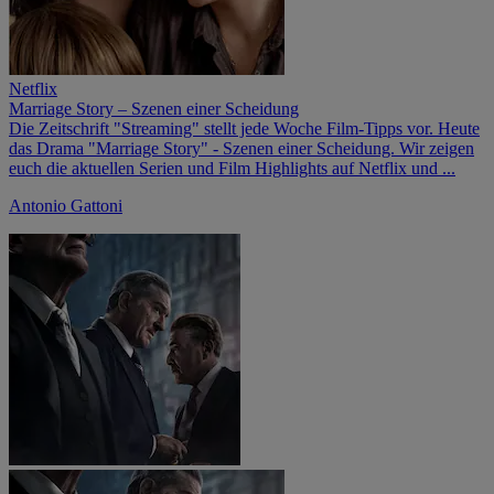
Netflix
Marriage Story – Szenen einer Scheidung
Die Zeitschrift "Streaming" stellt jede Woche Film-Tipps vor. Heute
das Drama "Marriage Story" - Szenen einer Scheidung. Wir zeigen
euch die aktuellen Serien und Film Highlights auf Netflix und ...
Antonio Gattoni