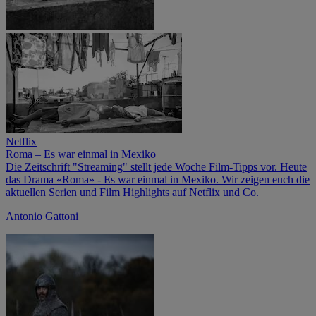
Netflix
Roma – Es war einmal in Mexiko
Die Zeitschrift "Streaming" stellt jede Woche Film-Tipps vor. Heute
das Drama «Roma» - Es war einmal in Mexiko. Wir zeigen euch die
aktuellen Serien und Film Highlights auf Netflix und Co.
Antonio Gattoni