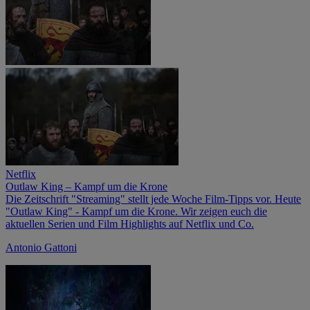
Netflix
Outlaw King – Kampf um die Krone
Die Zeitschrift "Streaming" stellt jede Woche Film-Tipps vor. Heute
"Outlaw King" - Kampf um die Krone. Wir zeigen euch die
aktuellen Serien und Film Highlights auf Netflix und Co.
Antonio Gattoni