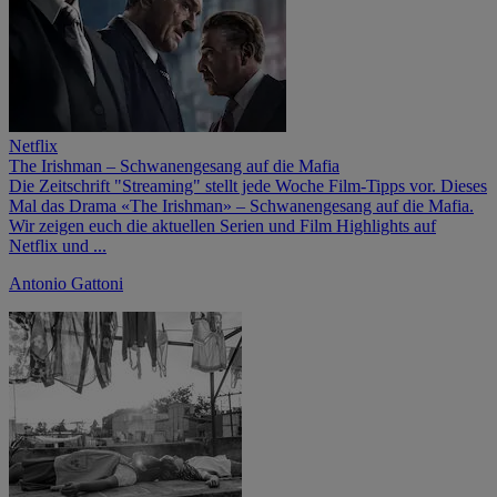
Netflix
The Irishman – Schwanengesang auf die Mafia
Die Zeitschrift "Streaming" stellt jede Woche Film-Tipps vor. Dieses
Mal das Drama «The Irishman» – Schwanengesang auf die Mafia.
Wir zeigen euch die aktuellen Serien und Film Highlights auf
Netflix und ...
Antonio Gattoni