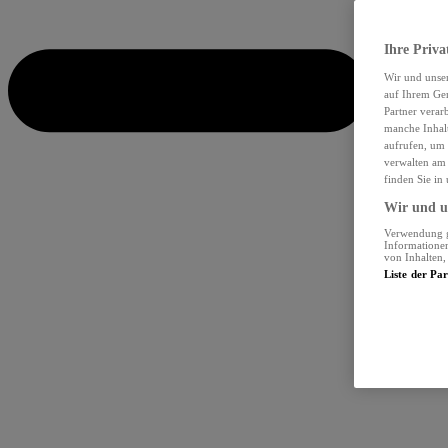
Ihre Priva
Wir und unse
auf Ihrem Ger
Partner verar
manche Inhalt
aufrufen, um 
verwalten am 
finden Sie in
Wir und un
Verwendung ge
Informationen
von Inhalten
Liste der Pa