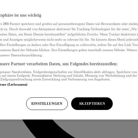
tsphäre ist uns wichtig
re
293
-Partner speichern und greifen auf personenbezogene Daten wie Browserdaten oder eind
ät zu. Durch Auswahl von Akzeptieren aktivieren Sie Tracking-Technologien für die unter „Wir
beiten Daten, um Ihnen Dienste bereitzustellen“ aufgeführten Zwecke. Wenn Tracker deaktiviert s
e und Anzeigen möglicherweise nicht mehr so relevant für Sie. Sie können dieses Menü jederzei
Ihre Einstellungen zu ändern oder Ihre Einwilligung zu widerrufen, indem Sie auf den Link Vor
unteren Rand der Webseite klicken. Ihre Einstellungen gelten innerhalb unseres Website. Weiter
 unserer Datenschutzerklärung.
sere Partner verarbeiten Daten, um Folgendes bereitzustellen:
nauer Standortdaten. Endgeräteeigenschaften zur Identifikation aktiv abfragen. Speichern von 
 auf einem Endgerät. Personalisierte Werbung und Inhalte, Messung von Werbeleistung und der
, Zielgruppenforschung sowie Entwicklung und Verbesserung von Angeboten.
rtner (Lieferanten)
EINSTELLUNGEN
AKZEPTIEREN