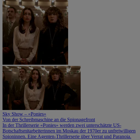
Sky Show – «Ponies»
Von der Schreibmaschine an die Spionagefront
In der Thrillerserie «Ponies» werden zwei unterschätzte US-
Botschaftsmitarbeiterinnen im Moskau der 1970er zu unfreiwilligen
Spioninnen. Eine Agenten-Thrillerserie über Verrat und Paranoia.