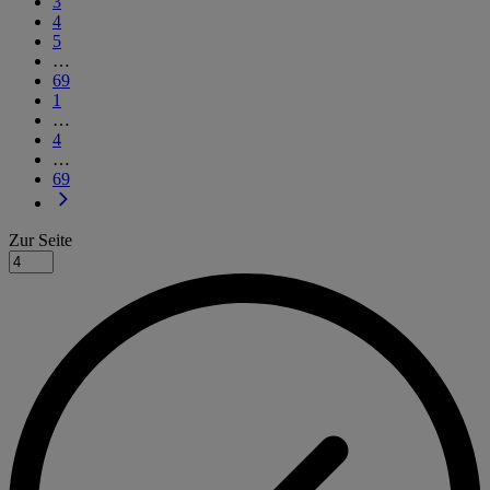
3
4
5
…
69
1
…
4
…
69
Zur Seite