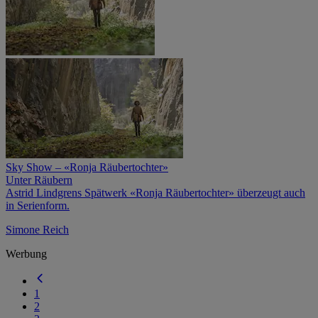
Sky Show – «Ronja Räubertochter»
Unter Räubern
Astrid Lindgrens Spätwerk «Ronja Räubertochter» überzeugt auch
in Serienform.
Simone Reich
Werbung
1
2