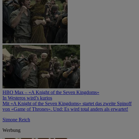
HBO Max – «A Knight of the Seven Kingdoms»
In Westeros wird’s kurios
Mit «A Knight of the Seven Kingdoms» startet das zweite Spinoff
von «Game of Thrones». Und: Es wird total anders als erwartet!
Simone Reich
Werbung