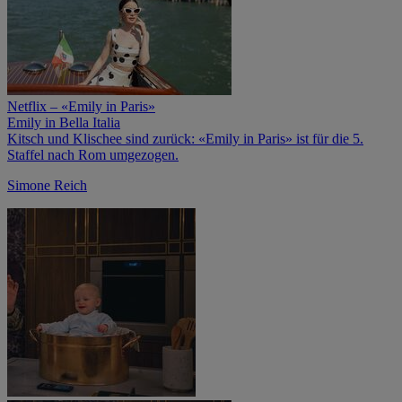
Netflix – «Emily in Paris»
Emily in Bella Italia
Kitsch und Klischee sind zurück: «Emily in Paris» ist für die 5.
Staffel nach Rom umgezogen.
Simone Reich