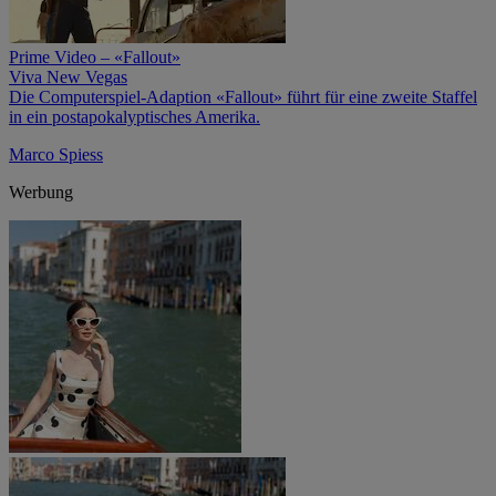
Prime Video – «Fallout»
Viva New Vegas
Die Computerspiel-Adaption «Fallout» führt für eine zweite Staffel
in ein postapokalyptisches Amerika.
Marco Spiess
Werbung