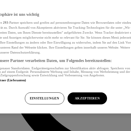
tsphäre ist uns wichtig
re
293
-Partner speichern und greifen auf personenbezogene Daten wie Browserdaten oder eind
ät zu. Durch Auswahl von Akzeptieren aktivieren Sie Tracking-Technologien für die unter „Wir
beiten Daten, um Ihnen Dienste bereitzustellen“ aufgeführten Zwecke. Wenn Tracker deaktiviert s
e und Anzeigen möglicherweise nicht mehr so relevant für Sie. Sie können dieses Menü jederzei
Ihre Einstellungen zu ändern oder Ihre Einwilligung zu widerrufen, indem Sie auf den Link Vor
unteren Rand der Webseite klicken. Ihre Einstellungen gelten innerhalb unseres Website. Weiter
 unserer Datenschutzerklärung.
sere Partner verarbeiten Daten, um Folgendes bereitzustellen:
nauer Standortdaten. Endgeräteeigenschaften zur Identifikation aktiv abfragen. Speichern von 
 auf einem Endgerät. Personalisierte Werbung und Inhalte, Messung von Werbeleistung und der
, Zielgruppenforschung sowie Entwicklung und Verbesserung von Angeboten.
rtner (Lieferanten)
EINSTELLUNGEN
AKZEPTIEREN