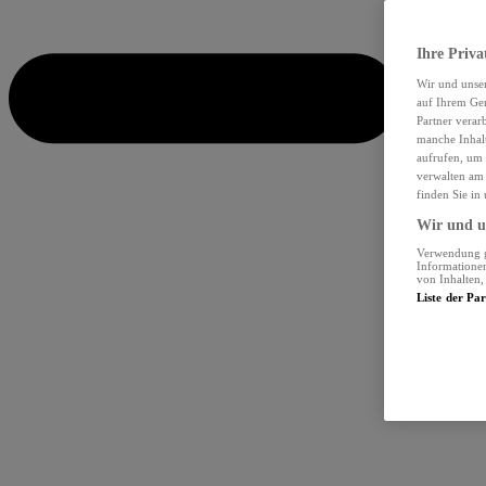
Ihre Priva
Wir und unse
auf Ihrem Ger
Partner verar
manche Inhalt
aufrufen, um 
verwalten am 
finden Sie in
Wir und un
Verwendung ge
Informationen
von Inhalten
Liste der Pa