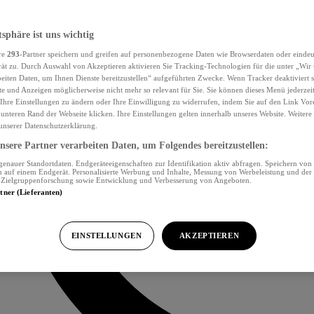
tsphäre ist uns wichtig
re
293
-Partner speichern und greifen auf personenbezogene Daten wie Browserdaten oder eind
ät zu. Durch Auswahl von Akzeptieren aktivieren Sie Tracking-Technologien für die unter „Wir
beiten Daten, um Ihnen Dienste bereitzustellen“ aufgeführten Zwecke. Wenn Tracker deaktiviert s
e und Anzeigen möglicherweise nicht mehr so relevant für Sie. Sie können dieses Menü jederzei
Ihre Einstellungen zu ändern oder Ihre Einwilligung zu widerrufen, indem Sie auf den Link Vor
unteren Rand der Webseite klicken. Ihre Einstellungen gelten innerhalb unseres Website. Weiter
 unserer Datenschutzerklärung.
sere Partner verarbeiten Daten, um Folgendes bereitzustellen:
nauer Standortdaten. Endgeräteeigenschaften zur Identifikation aktiv abfragen. Speichern von 
 auf einem Endgerät. Personalisierte Werbung und Inhalte, Messung von Werbeleistung und der
, Zielgruppenforschung sowie Entwicklung und Verbesserung von Angeboten.
rtner (Lieferanten)
EINSTELLUNGEN
AKZEPTIEREN