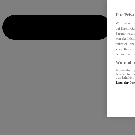
Ihre Priva
Wir und unse
auf Ihrem Ger
Partner verar
manche Inhalt
aufrufen, um 
verwalten am 
finden Sie in
Wir und un
Verwendung ge
Informationen
von Inhalten
Liste der Pa