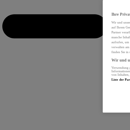
Ihre Priva
Wir und unse
auf Ihrem Ger
Partner verar
manche Inhalt
aufrufen, um 
verwalten am 
finden Sie in
Wir und un
Verwendung ge
Informationen
von Inhalten
Liste der Pa