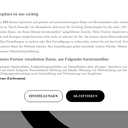
tsphäre ist uns wichtig
re
293
-Partner speichern und greifen auf personenbezogene Daten wie Browserdaten oder eind
ät zu. Durch Auswahl von Akzeptieren aktivieren Sie Tracking-Technologien für die unter „Wir
beiten Daten, um Ihnen Dienste bereitzustellen“ aufgeführten Zwecke. Wenn Tracker deaktiviert s
e und Anzeigen möglicherweise nicht mehr so relevant für Sie. Sie können dieses Menü jederzei
Ihre Einstellungen zu ändern oder Ihre Einwilligung zu widerrufen, indem Sie auf den Link Vor
unteren Rand der Webseite klicken. Ihre Einstellungen gelten innerhalb unseres Website. Weiter
 unserer Datenschutzerklärung.
sere Partner verarbeiten Daten, um Folgendes bereitzustellen:
nauer Standortdaten. Endgeräteeigenschaften zur Identifikation aktiv abfragen. Speichern von 
 auf einem Endgerät. Personalisierte Werbung und Inhalte, Messung von Werbeleistung und der
, Zielgruppenforschung sowie Entwicklung und Verbesserung von Angeboten.
rtner (Lieferanten)
EINSTELLUNGEN
AKZEPTIEREN