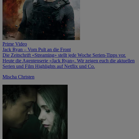
Prime Video
Jack Ryan – Vom Pult an die Front
Die Zeitschrift «Streaming» stellt jede Woche Serien-Tipps vor.
Heute die Agentenserie «Jack Ryan». Wir zeigen euch die aktuellen
Serien und Film Highlights auf Netflix und Co.
Mischa Christen