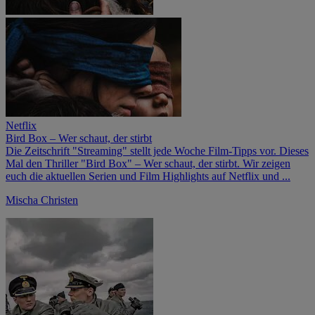
Netflix
Bird Box – Wer schaut, der stirbt
Die Zeitschrift "Streaming" stellt jede Woche Film-Tipps vor. Dieses
Mal den Thriller "Bird Box" – Wer schaut, der stirbt. Wir zeigen
euch die aktuellen Serien und Film Highlights auf Netflix und ...
Mischa Christen