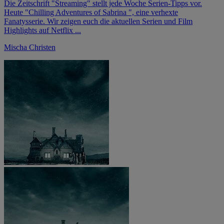
Die Zeitschrift "Streaming" stellt jede Woche Serien-Tipps vor.
Heute "Chilling Adventures of Sabrina ", eine verhexte
Fanatysserie. Wir zeigen euch die aktuellen Serien und Film
Highlights auf Netflix ...
Mischa Christen