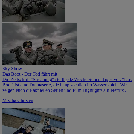
Sky Show
Das Boot - Der Tod fährt mit
Die Zeitschrift "Streaming" stellt jede Woche Serien-Tipps vor. "Das
Boot" ist eine Dramaserie, die hauptsächlich im Wasser spielt. Wir
zeigen euch die aktuellen Serien und Film Highlights auf Netflix ...
Mischa Christen