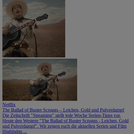
Netflix
The Ballad of Buster Scruggs – Leichen, Gold und Pulverdampf
Die Zeitschrift "Streaming" stellt jede Woche Serien-Tipps vor.
Heute den Western "The Ballad of Buster Scruggs - Leichen, Gold
und Pulverdampf". Wir zeigen euch die aktuellen Serien und Film
Highlights ...