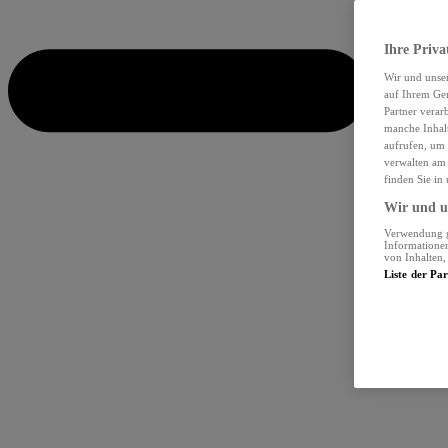
Ihre Priva
Wir und unse
auf Ihrem Ger
Partner verar
manche Inhalt
aufrufen, um 
verwalten am 
finden Sie in
Wir und un
Verwendung ge
Informationen
von Inhalten
Liste der Pa