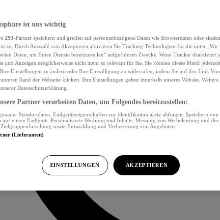
tsphäre ist uns wichtig
re
293
-Partner speichern und greifen auf personenbezogene Daten wie Browserdaten oder eind
ät zu. Durch Auswahl von Akzeptieren aktivieren Sie Tracking-Technologien für die unter „Wir
beiten Daten, um Ihnen Dienste bereitzustellen“ aufgeführten Zwecke. Wenn Tracker deaktiviert s
e und Anzeigen möglicherweise nicht mehr so relevant für Sie. Sie können dieses Menü jederzei
Ihre Einstellungen zu ändern oder Ihre Einwilligung zu widerrufen, indem Sie auf den Link Vor
unteren Rand der Webseite klicken. Ihre Einstellungen gelten innerhalb unseres Website. Weiter
 unserer Datenschutzerklärung.
sere Partner verarbeiten Daten, um Folgendes bereitzustellen:
nauer Standortdaten. Endgeräteeigenschaften zur Identifikation aktiv abfragen. Speichern von 
 auf einem Endgerät. Personalisierte Werbung und Inhalte, Messung von Werbeleistung und der
, Zielgruppenforschung sowie Entwicklung und Verbesserung von Angeboten.
rtner (Lieferanten)
EINSTELLUNGEN
AKZEPTIEREN