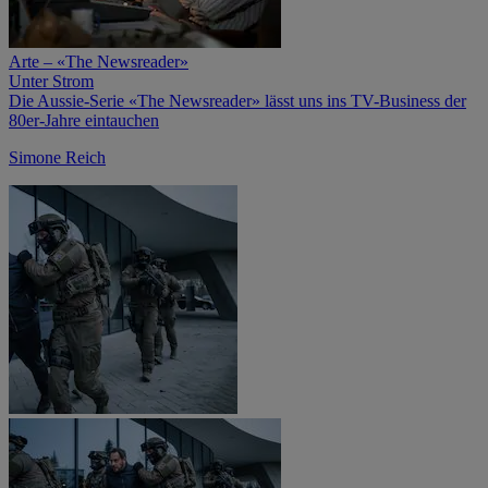
Arte – «The Newsreader»
Unter Strom
Die Aussie-Serie «The Newsreader» lässt uns ins TV-Business der
80er-Jahre eintauchen
Simone Reich