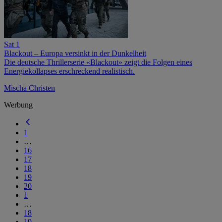
Sat 1
Blackout – Europa versinkt in der Dunkelheit
Die deutsche Thrillerserie «Blackout» zeigt die Folgen eines
Energiekollapses erschreckend realistisch.
Mischa Christen
Werbung
1
…
16
17
18
19
20
1
…
18
19