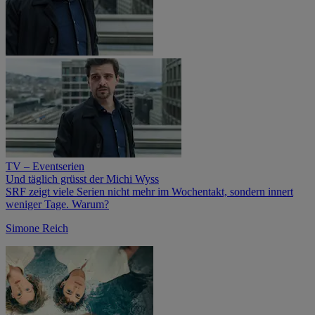
TV – Eventserien
Und täglich grüsst der Michi Wyss
SRF zeigt viele Serien nicht mehr im Wochentakt, sondern innert
weniger Tage. Warum?
Simone Reich