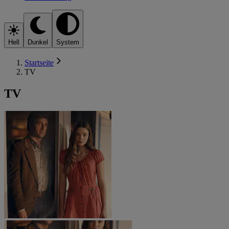
Hell
Dunkel
System
Startseite
TV
TV