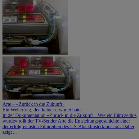
Arte – «Zurück in die Zukunft»
Ein Welterfolg, den keiner erwartet hatte
In der Dokumentation «Zurück in die Zukunft – Wie ein Film zeitlos
wurde» rollt der TV-Sender Arte die Entstehungsgeschichte einer
der erfolgreichsten Filmreihen des US-Blockbusterkinos auf. Dabei
zeigt ...