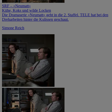
SRF – «Neumatt»
Kühe, Koks und wilde Locken
Die Dramaserie «Neumatt» geht in die 2. Staffel. TELE hat bei den
Dreh­arbeiten hinter die Kulissen geschaut.
Simone Reich