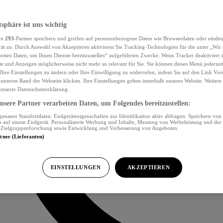
tsphäre ist uns wichtig
re
293
-Partner speichern und greifen auf personenbezogene Daten wie Browserdaten oder eind
ät zu. Durch Auswahl von Akzeptieren aktivieren Sie Tracking-Technologien für die unter „Wir
beiten Daten, um Ihnen Dienste bereitzustellen“ aufgeführten Zwecke. Wenn Tracker deaktiviert s
e und Anzeigen möglicherweise nicht mehr so relevant für Sie. Sie können dieses Menü jederzei
Ihre Einstellungen zu ändern oder Ihre Einwilligung zu widerrufen, indem Sie auf den Link Vor
unteren Rand der Webseite klicken. Ihre Einstellungen gelten innerhalb unseres Website. Weiter
 unserer Datenschutzerklärung.
sere Partner verarbeiten Daten, um Folgendes bereitzustellen:
nauer Standortdaten. Endgeräteeigenschaften zur Identifikation aktiv abfragen. Speichern von 
 auf einem Endgerät. Personalisierte Werbung und Inhalte, Messung von Werbeleistung und der
, Zielgruppenforschung sowie Entwicklung und Verbesserung von Angeboten.
rtner (Lieferanten)
EINSTELLUNGEN
AKZEPTIEREN