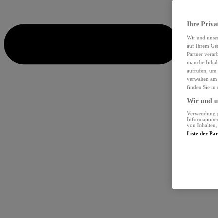
Ihre Priva
Wir und unse
auf Ihrem Ger
Partner verar
manche Inhalt
aufrufen, um 
verwalten am 
finden Sie in
Wir und un
Verwendung ge
Informationen
von Inhalten
Liste der Pa