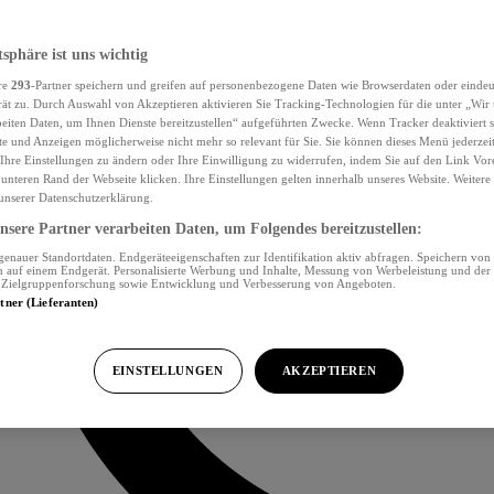
tsphäre ist uns wichtig
re
293
-Partner speichern und greifen auf personenbezogene Daten wie Browserdaten oder eind
ät zu. Durch Auswahl von Akzeptieren aktivieren Sie Tracking-Technologien für die unter „Wir
beiten Daten, um Ihnen Dienste bereitzustellen“ aufgeführten Zwecke. Wenn Tracker deaktiviert s
e und Anzeigen möglicherweise nicht mehr so relevant für Sie. Sie können dieses Menü jederzei
Ihre Einstellungen zu ändern oder Ihre Einwilligung zu widerrufen, indem Sie auf den Link Vor
unteren Rand der Webseite klicken. Ihre Einstellungen gelten innerhalb unseres Website. Weiter
 unserer Datenschutzerklärung.
sere Partner verarbeiten Daten, um Folgendes bereitzustellen:
nauer Standortdaten. Endgeräteeigenschaften zur Identifikation aktiv abfragen. Speichern von 
 auf einem Endgerät. Personalisierte Werbung und Inhalte, Messung von Werbeleistung und der
, Zielgruppenforschung sowie Entwicklung und Verbesserung von Angeboten.
rtner (Lieferanten)
EINSTELLUNGEN
AKZEPTIEREN