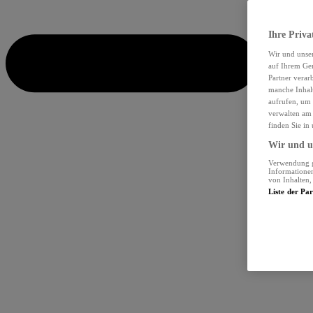
Ihre Priva
Wir und unse
auf Ihrem Ger
Partner verar
manche Inhalt
aufrufen, um 
verwalten am 
finden Sie in
Wir und un
Verwendung ge
Informationen
von Inhalten
Liste der Pa