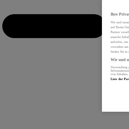
Ihre Priva
Wir und unse
auf Ihrem Ger
Partner verar
manche Inhalt
aufrufen, um 
verwalten am 
finden Sie in
Wir und un
Verwendung ge
Informationen
von Inhalten
Liste der Pa