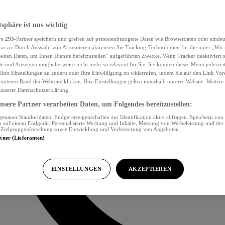
tsphäre ist uns wichtig
re
293
-Partner speichern und greifen auf personenbezogene Daten wie Browserdaten oder eind
ät zu. Durch Auswahl von Akzeptieren aktivieren Sie Tracking-Technologien für die unter „Wir
beiten Daten, um Ihnen Dienste bereitzustellen“ aufgeführten Zwecke. Wenn Tracker deaktiviert s
e und Anzeigen möglicherweise nicht mehr so relevant für Sie. Sie können dieses Menü jederzei
Ihre Einstellungen zu ändern oder Ihre Einwilligung zu widerrufen, indem Sie auf den Link Vor
unteren Rand der Webseite klicken. Ihre Einstellungen gelten innerhalb unseres Website. Weiter
 unserer Datenschutzerklärung.
sere Partner verarbeiten Daten, um Folgendes bereitzustellen:
nauer Standortdaten. Endgeräteeigenschaften zur Identifikation aktiv abfragen. Speichern von 
 auf einem Endgerät. Personalisierte Werbung und Inhalte, Messung von Werbeleistung und der
, Zielgruppenforschung sowie Entwicklung und Verbesserung von Angeboten.
rtner (Lieferanten)
EINSTELLUNGEN
AKZEPTIEREN