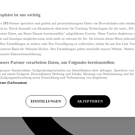
tsphäre ist uns wichtig
re
293
-Partner speichern und greifen auf personenbezogene Daten wie Browserdaten oder eind
ät zu. Durch Auswahl von Akzeptieren aktivieren Sie Tracking-Technologien für die unter „Wir
beiten Daten, um Ihnen Dienste bereitzustellen“ aufgeführten Zwecke. Wenn Tracker deaktiviert s
e und Anzeigen möglicherweise nicht mehr so relevant für Sie. Sie können dieses Menü jederzei
Ihre Einstellungen zu ändern oder Ihre Einwilligung zu widerrufen, indem Sie auf den Link Vor
unteren Rand der Webseite klicken. Ihre Einstellungen gelten innerhalb unseres Website. Weiter
 unserer Datenschutzerklärung.
sere Partner verarbeiten Daten, um Folgendes bereitzustellen:
nauer Standortdaten. Endgeräteeigenschaften zur Identifikation aktiv abfragen. Speichern von 
 auf einem Endgerät. Personalisierte Werbung und Inhalte, Messung von Werbeleistung und der
, Zielgruppenforschung sowie Entwicklung und Verbesserung von Angeboten.
rtner (Lieferanten)
EINSTELLUNGEN
AKZEPTIEREN