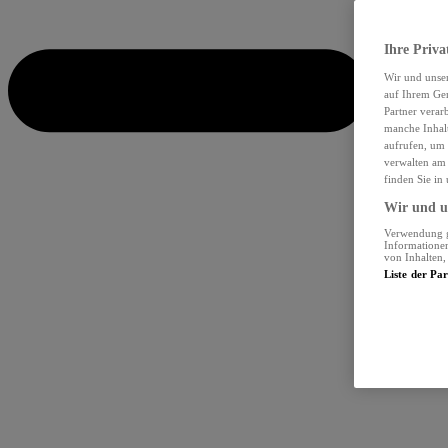
Ihre Priva
Wir und unse
auf Ihrem Ger
Partner verar
manche Inhalt
aufrufen, um 
verwalten am 
finden Sie in
Wir und un
Verwendung ge
Informationen
von Inhalten
Liste der Pa