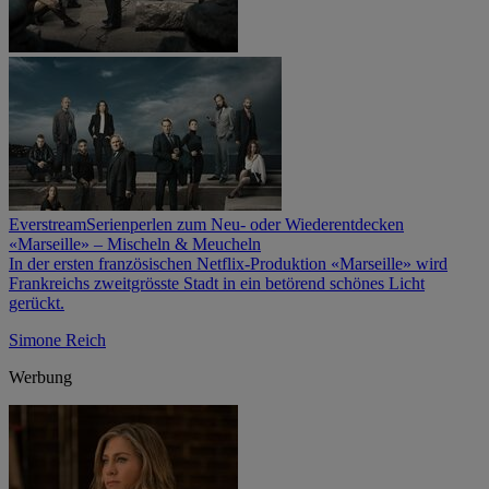
Everstream
Serienperlen zum Neu- oder Wiederentdecken
«Marseille» – Mischeln & Meucheln
In der ersten französischen Netflix-Produktion «Marseille» wird
Frankreichs zweitgrösste Stadt in ein betörend schönes Licht
gerückt.
Simone Reich
Werbung