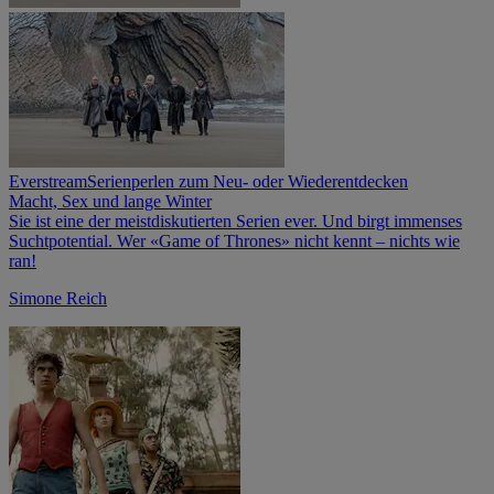
Everstream
Serienperlen zum Neu- oder Wiederentdecken
Macht, Sex und lange Winter
Sie ist eine der meistdiskutierten Serien ever. Und birgt immenses
Suchtpotential. Wer «Game of Thrones» nicht kennt – nichts wie
ran!
Simone Reich