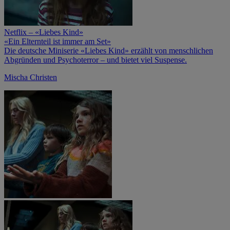
Netflix – «Liebes Kind»
«Ein Elternteil ist immer am Set»
Die deutsche Miniserie «Liebes Kind» erzählt von menschlichen
Abgründen und Psychoterror – und bietet viel Suspense.
Mischa Christen