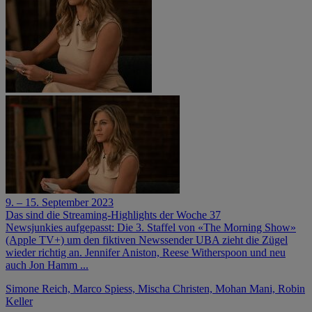
9. – 15. September 2023
Das sind die Streaming-Highlights der Woche 37
Newsjunkies aufgepasst: Die 3. Staffel von «The Morning Show»
(Apple TV+) um den fiktiven Newssender UBA zieht die Zügel
wieder richtig an. Jennifer Aniston, Reese Witherspoon und neu
auch Jon Hamm ...
Simone Reich, Marco Spiess, Mischa Christen, Mohan Mani, Robin
Keller