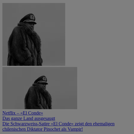
Netflix – «El Conde»
Das ganze Land ausgesaugt
Die Schwarzweiss-Satire «El Conde» zeigt den ehemaligen
chilenischen Diktator Pinochet als Vampir!