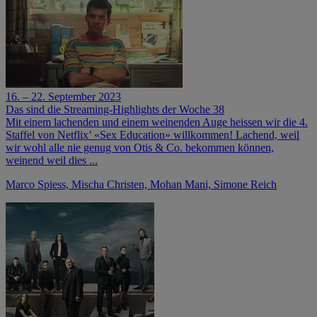
16. – 22. September 2023
Das sind die Streaming-Highlights der Woche 38
Mit einem lachenden und einem weinenden Auge heissen wir die 4.
Staffel von Netflix’ «Sex Education» willkommen! Lachend, weil
wir wohl alle nie genug von Otis & Co. bekommen können,
weinend weil dies ...
Marco Spiess, Mischa Christen, Mohan Mani, Simone Reich