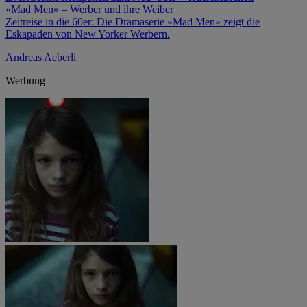
«Mad Men» – Werber und ihre Weiber
Zeitreise in die 60er: Die Dramaserie «Mad Men» zeigt die
Eskapaden von New Yorker Werbern.
Andreas Aeberli
Werbung