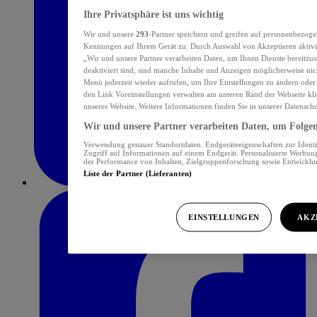
Ihre Privatsphäre ist uns wichtig
Wir und unsere
293
-Partner speichern und greifen auf personenbezoge
Kennungen auf Ihrem Gerät zu. Durch Auswahl von Akzeptieren aktivie
„Wir und unsere Partner verarbeiten Daten, um Ihnen Dienste bereitzu
deaktiviert sind, sind manche Inhalte und Anzeigen möglicherweise nich
Menü jederzeit wieder aufrufen, um Ihre Einstellungen zu ändern oder
den Link Voreinstellungen verwalten am unteren Rand der Webseite klic
unseres Website. Weitere Informationen finden Sie in unserer Datensch
Wir und unsere Partner verarbeiten Daten, um Folgend
Verwendung genauer Standortdaten. Endgeräteeigenschaften zur Identif
Zugriff auf Informationen auf einem Endgerät. Personalisierte Werbu
der Performance von Inhalten, Zielgruppenforschung sowie Entwickl
Liste der Partner (Lieferanten)
EINSTELLUNGEN
AKZ