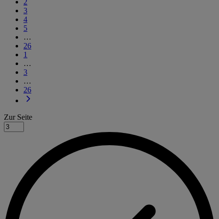
2
3
4
5
…
26
1
…
3
…
26
Zur Seite