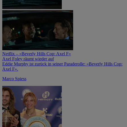
Netflix – «Beverly Hills Cop: Axel F»
Axel Foley räumt wieder auf
Eddie Murphy ist zurück in seiner Paraderolle: «Beverly Hills Cop:
Axel F».
Marco Spiess