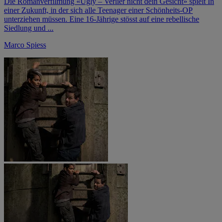
Die Romanverfilmung «Ugly – Verlier nicht dein Gesicht» spielt In
einer Zukunft, in der sich alle Teenager einer Schönheits-OP
unterziehen müssen. Eine 16-Jährige stösst auf eine rebellische
Siedlung und ...
Marco Spiess