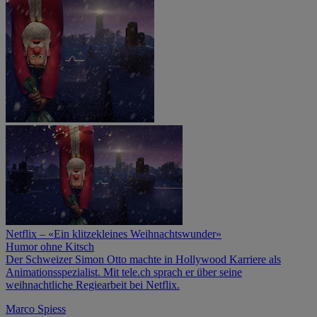
Netflix – «Ein klitzekleines Weihnachtswunder»
Humor ohne Kitsch
Der Schweizer Simon Otto machte in Hollywood Karriere als
Animationsspezialist. Mit tele.ch sprach er über seine
weihnachtliche Regiearbeit bei Netflix.
Marco Spiess