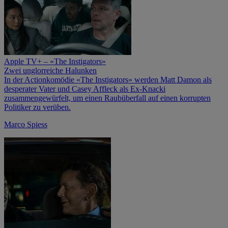
Apple TV+ – «The Instigators»
Zwei unglorreiche Halunken
In der Actionkomödie «The Instigators» werden Matt Damon als
desperater Vater und Casey Affleck als Ex-Knacki
zusammengewürfelt, um einen Raubüberfall auf einen korrupten
Politiker zu verüben.
Marco Spiess