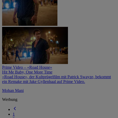
Prime Video – «Road House»
Hit Me Baby, One More Time
«Road House», der Kultprügelfilm mit Patrick Swayze, bekommt
ein Remake mit Jake Gyllenhaal auf Prime Video.
Mohan Mani
Werbung
1