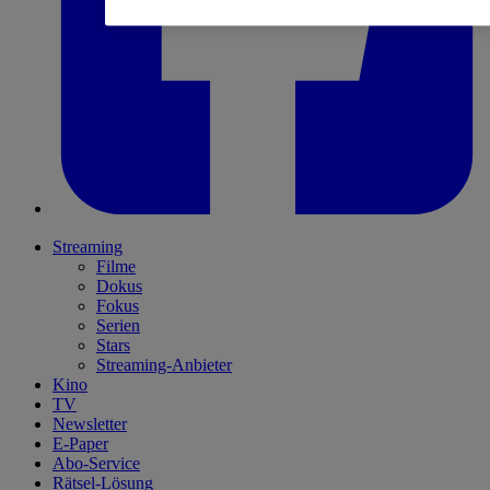
Streaming
Filme
Dokus
Fokus
Serien
Stars
Streaming-Anbieter
Kino
TV
Newsletter
E-Paper
Abo-Service
Rätsel-Lösung