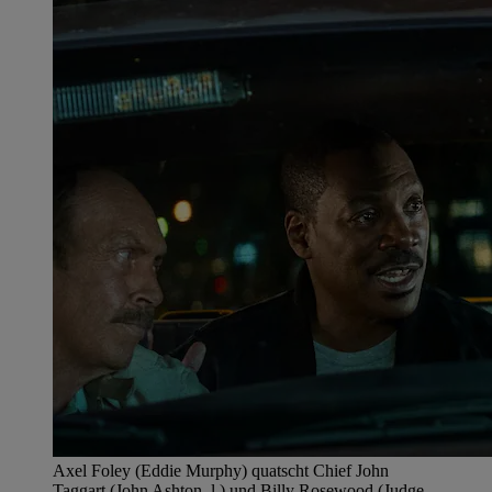
Axel Foley (Eddie Murphy) quatscht Chief John
Taggart (John Ashton, l.) und Billy Rosewood (Judge