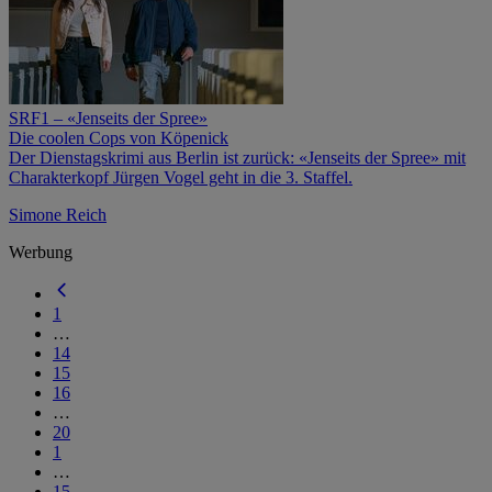
SRF1 – «Jenseits der Spree»
Die coolen Cops von Köpenick
Der Dienstagskrimi aus Berlin ist zurück: «Jenseits der Spree» mit
Charakterkopf Jürgen Vogel geht in die 3. Staffel.
Simone Reich
Werbung
1
…
14
15
16
…
20
1
…
15