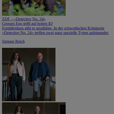
ZDF – «Detective No. 24»
Grosses Ego trifft auf hohen IQ
Ermittlerduos gibt es unzählige. In der schwedischen Krimiserie
«Detective No. 24» treffen zwei ganz spezielle Typen aufeinander.
Simone Reich