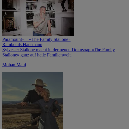
Paramount+ – «The Family Stallone»
Rambo als Hausmann
Sylvester Stallone macht in der neuen Dokusoap «The Family
Stallone» ganz auf heile Familienwelt.
Mohan Mani