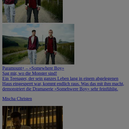
Paramount+ – «Somewhere Boy»
Sag mir, wo die Monster sind!
Ein Teenager, der sein ganzes Leben lang in einem abgelegenen
Haus eingesperrt war, kommt endlich raus. Was das mit ihm macht,
demonstriert die Dramaserie «Somehwere Boy» sehr feinfühlig.
Mischa Christen