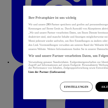
Ihre Privatsphäre ist uns wichtig
Wir und unsere
293
-Partner speichern und greifen auf personenbezoge
Kennungen auf Ihrem Gerät zu. Durch Auswahl von Akzeptieren aktivie
„Wir und unsere Partner verarbeiten Daten, um Ihnen Dienste bereitzu
deaktiviert sind, sind manche Inhalte und Anzeigen möglicherweise nich
Menü jederzeit wieder aufrufen, um Ihre Einstellungen zu ändern oder
den Link Voreinstellungen verwalten am unteren Rand der Webseite klic
unseres Website. Weitere Informationen finden Sie in unserer Datensch
Wir und unsere Partner verarbeiten Daten, um Folgend
Verwendung genauer Standortdaten. Endgeräteeigenschaften zur Identif
Zugriff auf Informationen auf einem Endgerät. Personalisierte Werbu
der Performance von Inhalten, Zielgruppenforschung sowie Entwickl
Liste der Partner (Lieferanten)
EINSTELLUNGEN
AKZ