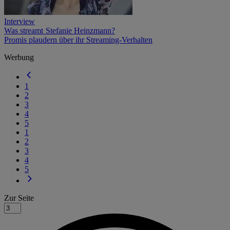
Interview
Was streamt Stefanie Heinzmann?
Promis plaudern über ihr Streaming-Verhalten
Werbung
1
2
3
4
5
1
2
3
4
5
Zur Seite