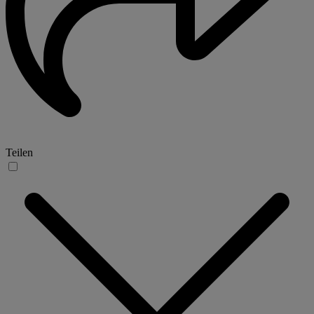
Teilen