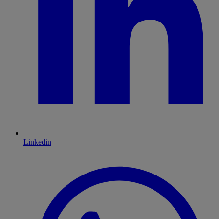
Linkedin