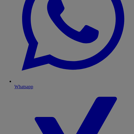
Whatsapp