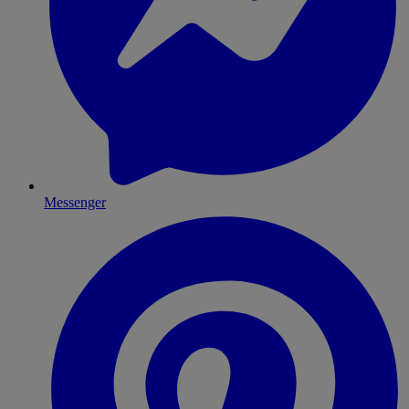
Messenger