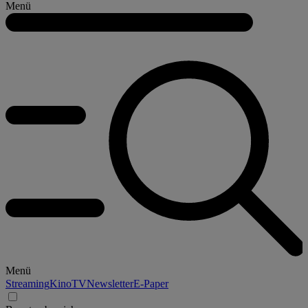
Menü
Menü
Streaming
Kino
TV
Newsletter
E-Paper