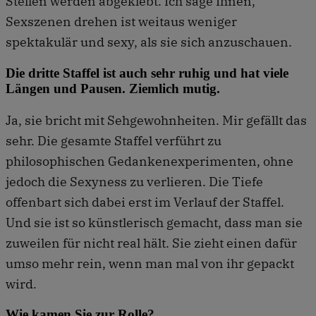
Stellen werden abgeklebt. Ich sage Ihnen,
Sexszenen drehen ist weitaus weniger
spektakulär und sexy, als sie sich anzuschauen.
Die dritte Staffel ist auch sehr ruhig und hat viele
Längen und Pausen. Ziemlich mutig.
Ja, sie bricht mit Sehgewohnheiten. Mir gefällt das
sehr. Die gesamte Staffel verführt zu
philosophischen Gedankenexperimenten, ohne
jedoch die Sexyness zu verlieren. Die Tiefe
offenbart sich dabei erst im Verlauf der Staffel.
Und sie ist so künstlerisch gemacht, dass man sie
zuweilen für nicht real hält. Sie zieht einen dafür
umso mehr rein, wenn man mal von ihr gepackt
wird.
Wie kamen Sie zur Rolle?