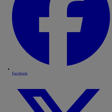
Facebook