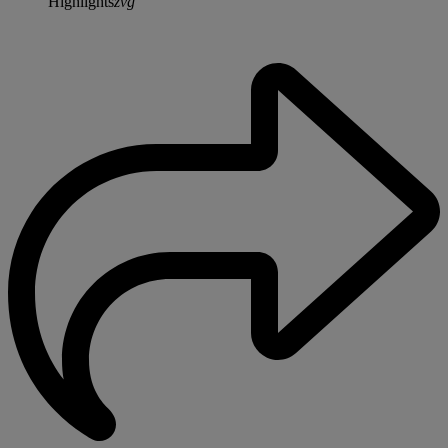
Highlights
zvg