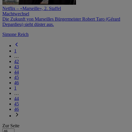
Netflix – «Marseille», 2. Staffel
Machtwechsel
Die Zukunft von Marseilles Bürgermeister Robert Taro (Gérard
Depardieu) sieht düster aus.
Simone Reich
1
…
42
43
44
45
46
1
…
44
45
46
Zur Seite