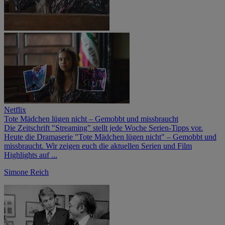
Netflix
Tote Mädchen lügen nicht – Gemobbt und missbraucht
Die Zeitschrift "Streaming" stellt jede Woche Serien-Tipps vor.
Heute die Dramaserie "Tote Mädchen lügen nicht" – Gemobbt und
missbraucht. Wir zeigen euch die aktuellen Serien und Film
Highlights auf ...
Simone Reich