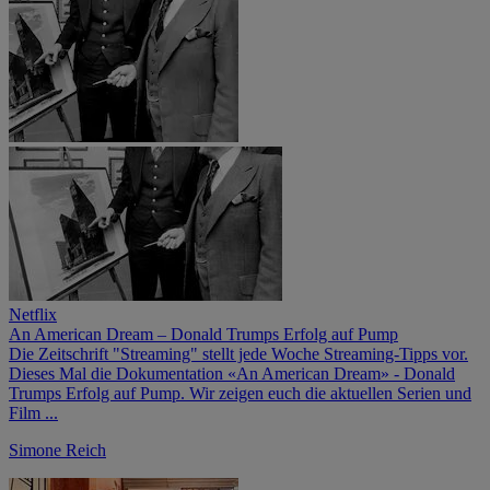
Netflix
An American Dream – Donald Trumps Erfolg auf Pump
Die Zeitschrift "Streaming" stellt jede Woche Streaming-Tipps vor.
Dieses Mal die Dokumentation «An American Dream» - Donald
Trumps Erfolg auf Pump. Wir zeigen euch die aktuellen Serien und
Film ...
Simone Reich