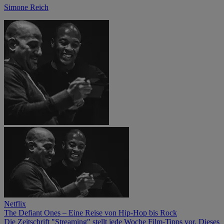
Simone Reich
Netflix
The Defiant Ones – Eine Reise von Hip-Hop bis Rock
Die Zeitschrift "Streaming" stellt jede Woche Film-Tipps vor. Dieses