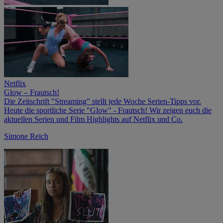
Netflix
Glow – Frautsch!
Die Zeitschrift "Streaming" stellt jede Woche Serien-Tipps vor.
Heute die sportliche Serie "Glow" - Frautsch! Wir zeigen euch die
aktuellen Serien und Film Highlights auf Netflix und Co.
Simone Reich