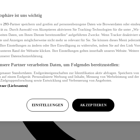
tsphäre ist uns wichtig
re
293
-Partner speichern und greifen auf personenbezogene Daten wie Browserdaten oder eind
ät zu. Durch Auswahl von Akzeptieren aktivieren Sie Tracking-Technologien für die unter „Wir
beiten Daten, um Ihnen Dienste bereitzustellen“ aufgeführten Zwecke. Wenn Tracker deaktiviert s
e und Anzeigen möglicherweise nicht mehr so relevant für Sie. Sie können dieses Menü jederzei
Ihre Einstellungen zu ändern oder Ihre Einwilligung zu widerrufen, indem Sie auf den Link Vor
unteren Rand der Webseite klicken. Ihre Einstellungen gelten innerhalb unseres Website. Weiter
 unserer Datenschutzerklärung.
sere Partner verarbeiten Daten, um Folgendes bereitzustellen:
nauer Standortdaten. Endgeräteeigenschaften zur Identifikation aktiv abfragen. Speichern von 
 auf einem Endgerät. Personalisierte Werbung und Inhalte, Messung von Werbeleistung und der
, Zielgruppenforschung sowie Entwicklung und Verbesserung von Angeboten.
rtner (Lieferanten)
EINSTELLUNGEN
AKZEPTIEREN