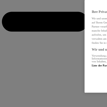
Ihre Priva
Wir und unse
auf Ihrem Ger
Partner verar
manche Inhalt
aufrufen, um 
verwalten am 
finden Sie in
Wir und un
Verwendung ge
Informationen
von Inhalten
Liste der Pa