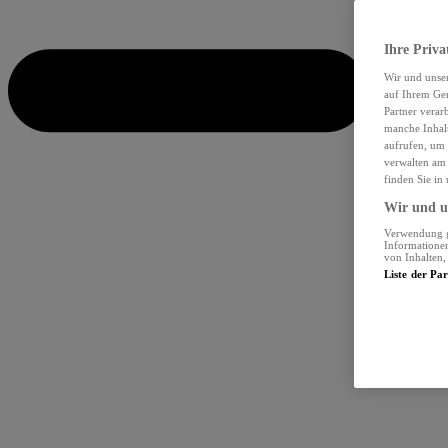
Ihre Priva
Wir und unse
auf Ihrem Ger
Partner verar
manche Inhalt
aufrufen, um 
verwalten am 
finden Sie in
Wir und un
Verwendung ge
Informationen
von Inhalten
Liste der Pa