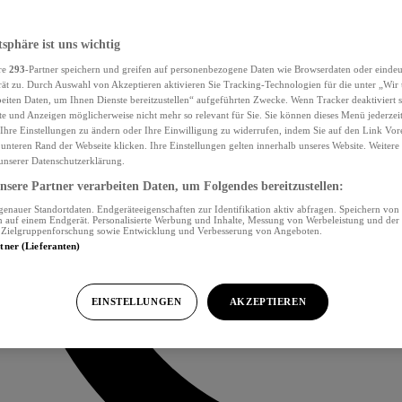
tsphäre ist uns wichtig
re
293
-Partner speichern und greifen auf personenbezogene Daten wie Browserdaten oder eind
ät zu. Durch Auswahl von Akzeptieren aktivieren Sie Tracking-Technologien für die unter „Wir
beiten Daten, um Ihnen Dienste bereitzustellen“ aufgeführten Zwecke. Wenn Tracker deaktiviert s
e und Anzeigen möglicherweise nicht mehr so relevant für Sie. Sie können dieses Menü jederzei
Ihre Einstellungen zu ändern oder Ihre Einwilligung zu widerrufen, indem Sie auf den Link Vor
unteren Rand der Webseite klicken. Ihre Einstellungen gelten innerhalb unseres Website. Weiter
 unserer Datenschutzerklärung.
sere Partner verarbeiten Daten, um Folgendes bereitzustellen:
nauer Standortdaten. Endgeräteeigenschaften zur Identifikation aktiv abfragen. Speichern von 
 auf einem Endgerät. Personalisierte Werbung und Inhalte, Messung von Werbeleistung und der
, Zielgruppenforschung sowie Entwicklung und Verbesserung von Angeboten.
rtner (Lieferanten)
EINSTELLUNGEN
AKZEPTIEREN