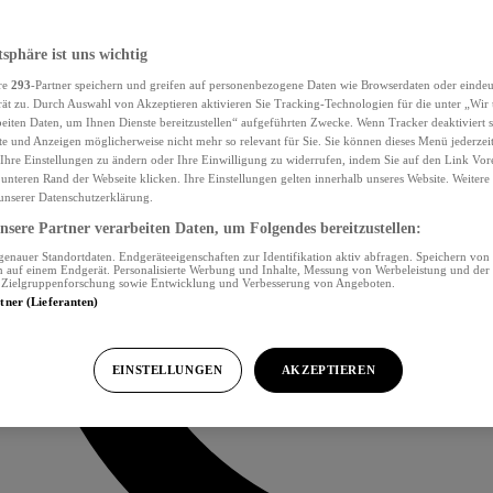
tsphäre ist uns wichtig
re
293
-Partner speichern und greifen auf personenbezogene Daten wie Browserdaten oder eind
ät zu. Durch Auswahl von Akzeptieren aktivieren Sie Tracking-Technologien für die unter „Wir
beiten Daten, um Ihnen Dienste bereitzustellen“ aufgeführten Zwecke. Wenn Tracker deaktiviert s
e und Anzeigen möglicherweise nicht mehr so relevant für Sie. Sie können dieses Menü jederzei
Ihre Einstellungen zu ändern oder Ihre Einwilligung zu widerrufen, indem Sie auf den Link Vor
unteren Rand der Webseite klicken. Ihre Einstellungen gelten innerhalb unseres Website. Weiter
 unserer Datenschutzerklärung.
sere Partner verarbeiten Daten, um Folgendes bereitzustellen:
nauer Standortdaten. Endgeräteeigenschaften zur Identifikation aktiv abfragen. Speichern von 
 auf einem Endgerät. Personalisierte Werbung und Inhalte, Messung von Werbeleistung und der
, Zielgruppenforschung sowie Entwicklung und Verbesserung von Angeboten.
rtner (Lieferanten)
EINSTELLUNGEN
AKZEPTIEREN