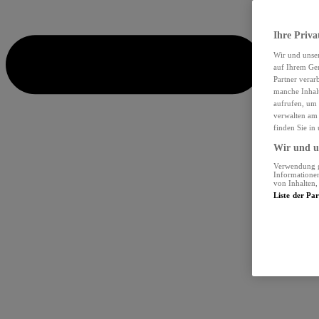
Ihre Priva
Wir und unse
auf Ihrem Ger
Partner verar
manche Inhalt
aufrufen, um 
verwalten am 
finden Sie in
Wir und un
Verwendung ge
Informationen
von Inhalten
Liste der Pa