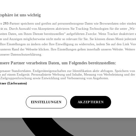
tsphäre ist uns wichtig
re
293
-Partner speichern und greifen auf personenbezogene Daten wie Browserdaten oder eind
ät zu. Durch Auswahl von Akzeptieren aktivieren Sie Tracking-Technologien für die unter „Wir
beiten Daten, um Ihnen Dienste bereitzustellen“ aufgeführten Zwecke. Wenn Tracker deaktiviert s
e und Anzeigen möglicherweise nicht mehr so relevant für Sie. Sie können dieses Menü jederzei
Ihre Einstellungen zu ändern oder Ihre Einwilligung zu widerrufen, indem Sie auf den Link Vor
unteren Rand der Webseite klicken. Ihre Einstellungen gelten innerhalb unseres Website. Weiter
 unserer Datenschutzerklärung.
sere Partner verarbeiten Daten, um Folgendes bereitzustellen:
nauer Standortdaten. Endgeräteeigenschaften zur Identifikation aktiv abfragen. Speichern von 
 auf einem Endgerät. Personalisierte Werbung und Inhalte, Messung von Werbeleistung und der
, Zielgruppenforschung sowie Entwicklung und Verbesserung von Angeboten.
rtner (Lieferanten)
EINSTELLUNGEN
AKZEPTIEREN