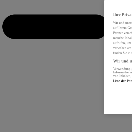
Ihre Priva
Wir und unse
auf Ihrem Ger
Partner verar
manche Inhalt
aufrufen, um 
verwalten am 
finden Sie in
Wir und un
Verwendung ge
Informationen
von Inhalten
Liste der Pa