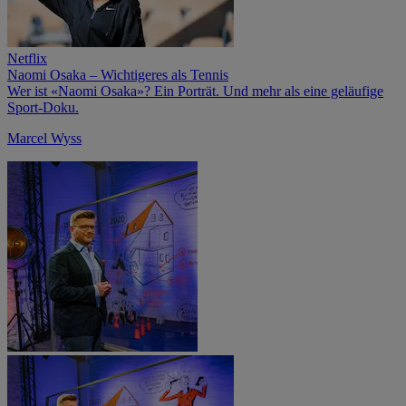
Netflix
Naomi Osaka – Wichtigeres als Tennis
Wer ist «Naomi Osaka»? Ein Porträt. Und mehr als eine geläufige
Sport-Doku.
Marcel Wyss