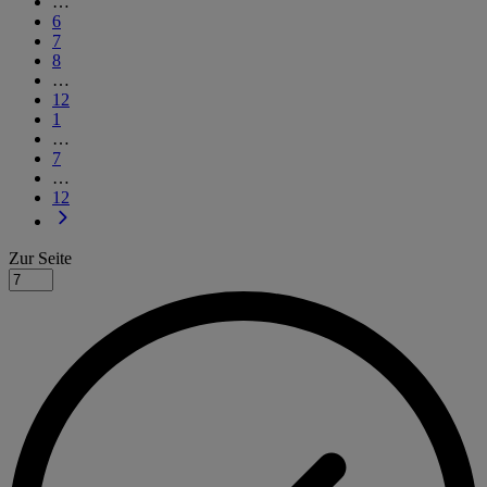
…
6
7
8
…
12
1
…
7
…
12
Zur Seite