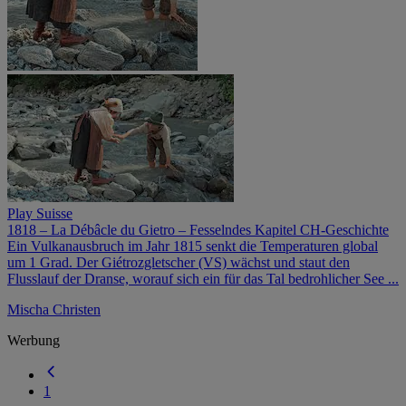
Play Suisse
1818 – La Débâcle du Gietro – Fesselndes Kapitel CH-Geschichte
Ein Vulkanausbruch im Jahr 1815 senkt die Tem­peraturen global
um 1 Grad. Der Giétrozgletscher (VS) wächst und staut den
Flusslauf der Dranse, wo­rauf sich ein für das Tal bedrohlicher See ...
Mischa Christen
Werbung
1