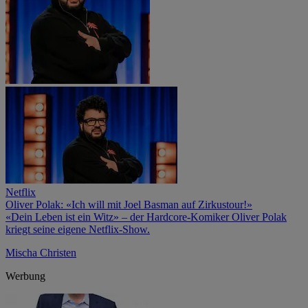
Netflix
Oliver Polak: «Ich will mit Joel Basman auf Zirkustour!»
«Dein Leben ist ein Witz» – der Hardcore-Komiker Oliver Polak
kriegt seine eigene Netflix-Show.
Mischa Christen
Werbung