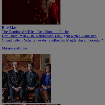
Blue Max
The Handmaid’s Tale – Rebellion und Rache
Der Albtraum in «The Handmaid’s Tale» geht weiter. Kann sich
Gilead halten? Schaffen es die rebellischen Mägde, ihn zu besiegen?
Miriam Zollinger