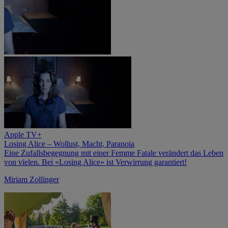
Apple TV+
Losing Alice – Wollust, Macht, Paranoia
Eine Zufallsbegegnung mit einer Femme Fatale verändert das Leben
von vielen. Bei «Losing Alice» ist Verwirrung garantiert!
Miriam Zollinger