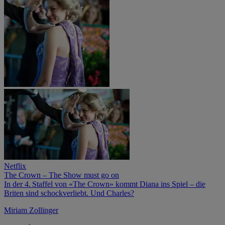
Netflix
The Crown – The Show must go on
In der 4. Staffel von «The Crown» kommt Diana ins Spiel – die
Briten sind schockverliebt. Und Charles?
Miriam Zollinger