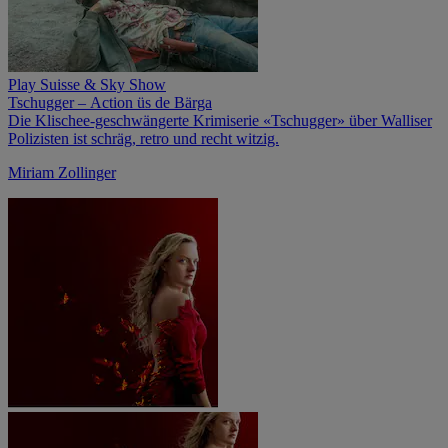
Play Suisse & Sky Show
Tschugger – Action üs de Bärga
Die Klischee-geschwängerte Krimiserie «Tschugger» über Walliser
Polizisten ist schräg, retro und recht witzig.
Miriam Zollinger