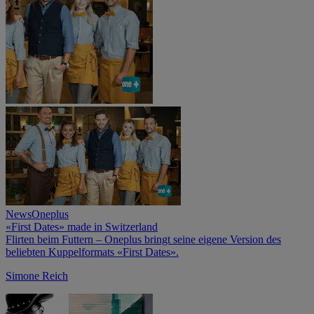
News
Oneplus
«First Dates» made in Switzerland
Flirten beim Futtern – Oneplus bringt seine eigene Version des
beliebten Kuppelformats «First Dates».
Simone Reich