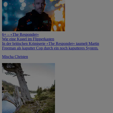
6+ – «The Responder»
Wie eine Kugel im Flipperkasten
In der britischen Krimiserie «The Responder» taumelt Martin
Freeman als kaputter Cop durch ein noch kaputteres System.
Mischa Christen