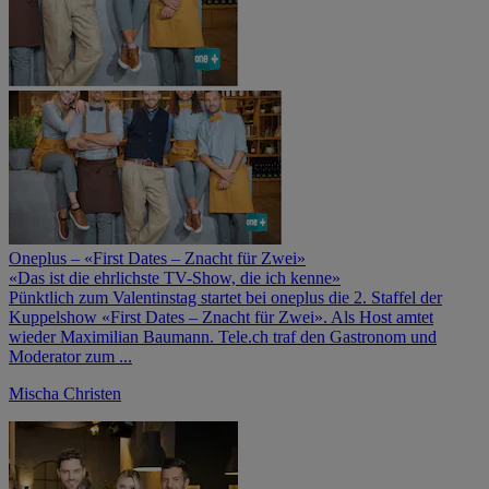
Oneplus – «First Dates – Znacht für Zwei»
«Das ist die ehrlichste TV-Show, die ich kenne»
Pünktlich zum Valentinstag startet bei oneplus die 2. Staffel der
Kuppelshow «First Dates – Znacht für Zwei». Als Host amtet
wieder Maximilian Baumann. Tele.ch traf den Gastronom und
Moderator zum ...
Mischa Christen