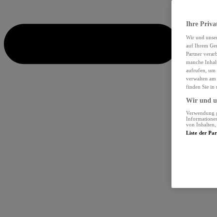
Ihre Priva
Wir und unse
auf Ihrem Ger
Partner verar
manche Inhalt
aufrufen, um 
verwalten am 
finden Sie in
Wir und un
Verwendung ge
Informationen
von Inhalten
Liste der Pa