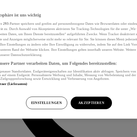
tsphäre ist uns wichtig
re
293
-Partner speichern und greifen auf personenbezogene Daten wie Browserdaten oder eind
ät zu. Durch Auswahl von Akzeptieren aktivieren Sie Tracking-Technologien für die unter „Wir
beiten Daten, um Ihnen Dienste bereitzustellen“ aufgeführten Zwecke. Wenn Tracker deaktiviert s
e und Anzeigen möglicherweise nicht mehr so relevant für Sie. Sie können dieses Menü jederzei
Ihre Einstellungen zu ändern oder Ihre Einwilligung zu widerrufen, indem Sie auf den Link Vor
unteren Rand der Webseite klicken. Ihre Einstellungen gelten innerhalb unseres Website. Weiter
 unserer Datenschutzerklärung.
sere Partner verarbeiten Daten, um Folgendes bereitzustellen:
nauer Standortdaten. Endgeräteeigenschaften zur Identifikation aktiv abfragen. Speichern von 
 auf einem Endgerät. Personalisierte Werbung und Inhalte, Messung von Werbeleistung und der
, Zielgruppenforschung sowie Entwicklung und Verbesserung von Angeboten.
rtner (Lieferanten)
EINSTELLUNGEN
AKZEPTIEREN