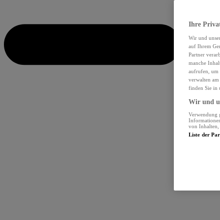
Ihre Priva
Wir und unse
auf Ihrem Ger
Partner verar
manche Inhalt
aufrufen, um 
verwalten am 
finden Sie in
Wir und un
Verwendung ge
Informationen
von Inhalten
Liste der Pa