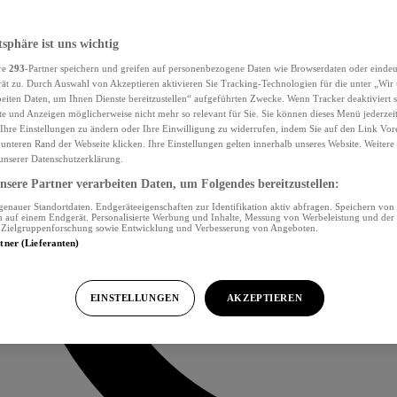
tsphäre ist uns wichtig
re
293
-Partner speichern und greifen auf personenbezogene Daten wie Browserdaten oder eind
ät zu. Durch Auswahl von Akzeptieren aktivieren Sie Tracking-Technologien für die unter „Wir
beiten Daten, um Ihnen Dienste bereitzustellen“ aufgeführten Zwecke. Wenn Tracker deaktiviert s
e und Anzeigen möglicherweise nicht mehr so relevant für Sie. Sie können dieses Menü jederzei
Ihre Einstellungen zu ändern oder Ihre Einwilligung zu widerrufen, indem Sie auf den Link Vor
unteren Rand der Webseite klicken. Ihre Einstellungen gelten innerhalb unseres Website. Weiter
 unserer Datenschutzerklärung.
sere Partner verarbeiten Daten, um Folgendes bereitzustellen:
nauer Standortdaten. Endgeräteeigenschaften zur Identifikation aktiv abfragen. Speichern von 
 auf einem Endgerät. Personalisierte Werbung und Inhalte, Messung von Werbeleistung und der
, Zielgruppenforschung sowie Entwicklung und Verbesserung von Angeboten.
rtner (Lieferanten)
EINSTELLUNGEN
AKZEPTIEREN