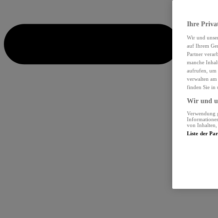
Ihre Priva
Wir und unse
auf Ihrem Ger
Partner verar
manche Inhalt
aufrufen, um 
verwalten am 
finden Sie in
Wir und un
Verwendung ge
Informationen
von Inhalten
Liste der Pa