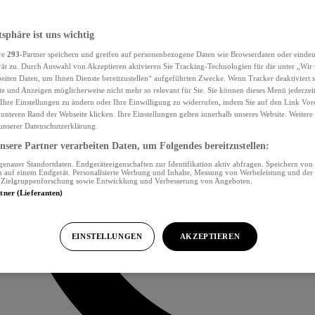
tsphäre ist uns wichtig
re
293
-Partner speichern und greifen auf personenbezogene Daten wie Browserdaten oder eind
ät zu. Durch Auswahl von Akzeptieren aktivieren Sie Tracking-Technologien für die unter „Wir
beiten Daten, um Ihnen Dienste bereitzustellen“ aufgeführten Zwecke. Wenn Tracker deaktiviert s
e und Anzeigen möglicherweise nicht mehr so relevant für Sie. Sie können dieses Menü jederzei
Ihre Einstellungen zu ändern oder Ihre Einwilligung zu widerrufen, indem Sie auf den Link Vor
unteren Rand der Webseite klicken. Ihre Einstellungen gelten innerhalb unseres Website. Weiter
 unserer Datenschutzerklärung.
sere Partner verarbeiten Daten, um Folgendes bereitzustellen:
nauer Standortdaten. Endgeräteeigenschaften zur Identifikation aktiv abfragen. Speichern von 
 auf einem Endgerät. Personalisierte Werbung und Inhalte, Messung von Werbeleistung und der
, Zielgruppenforschung sowie Entwicklung und Verbesserung von Angeboten.
rtner (Lieferanten)
EINSTELLUNGEN
AKZEPTIEREN