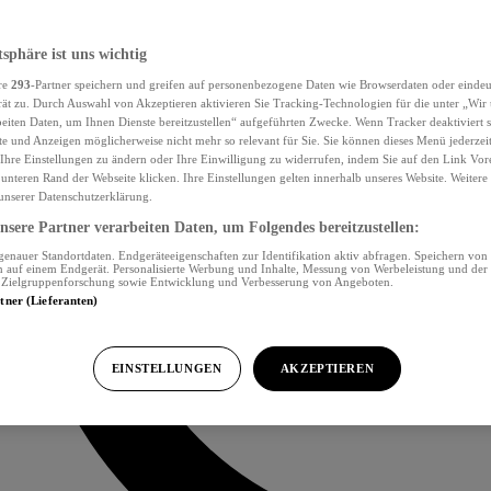
tsphäre ist uns wichtig
re
293
-Partner speichern und greifen auf personenbezogene Daten wie Browserdaten oder eind
ät zu. Durch Auswahl von Akzeptieren aktivieren Sie Tracking-Technologien für die unter „Wir
beiten Daten, um Ihnen Dienste bereitzustellen“ aufgeführten Zwecke. Wenn Tracker deaktiviert s
e und Anzeigen möglicherweise nicht mehr so relevant für Sie. Sie können dieses Menü jederzei
Ihre Einstellungen zu ändern oder Ihre Einwilligung zu widerrufen, indem Sie auf den Link Vor
unteren Rand der Webseite klicken. Ihre Einstellungen gelten innerhalb unseres Website. Weiter
 unserer Datenschutzerklärung.
sere Partner verarbeiten Daten, um Folgendes bereitzustellen:
nauer Standortdaten. Endgeräteeigenschaften zur Identifikation aktiv abfragen. Speichern von 
 auf einem Endgerät. Personalisierte Werbung und Inhalte, Messung von Werbeleistung und der
, Zielgruppenforschung sowie Entwicklung und Verbesserung von Angeboten.
rtner (Lieferanten)
EINSTELLUNGEN
AKZEPTIEREN