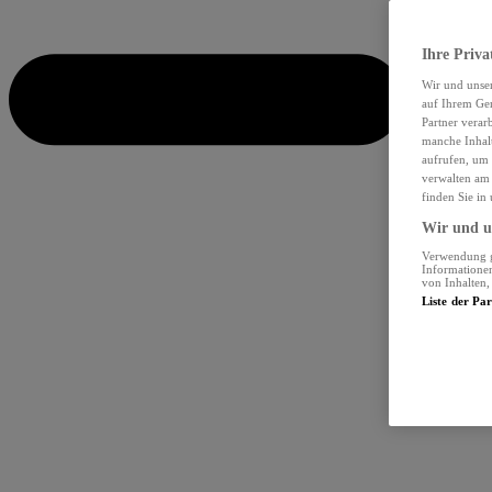
Ihre Priva
Wir und unse
auf Ihrem Ger
Partner verar
manche Inhalt
aufrufen, um 
verwalten am 
finden Sie in
Wir und un
Verwendung ge
Informationen
von Inhalten
Liste der Pa