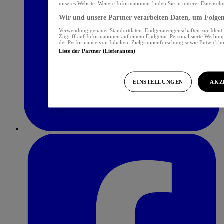
unseres Website. Weitere Informationen finden Sie in unserer Datensch
Wir und unsere Partner verarbeiten Daten, um Folgend
Verwendung genauer Standortdaten. Endgeräteeigenschaften zur Identif
Zugriff auf Informationen auf einem Endgerät. Personalisierte Werbu
der Performance von Inhalten, Zielgruppenforschung sowie Entwickl
Liste der Partner (Lieferanten)
EINSTELLUNGEN
AKZ