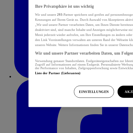
Ihre Privatsphäre ist uns wichtig
Wir und unsere
293
-Partner speichern und greifen auf personenbezoge
Kennungen auf Ihrem Gerät zu. Durch Auswahl von Akzeptieren aktivie
„Wir und unsere Partner verarbeiten Daten, um Ihnen Dienste bereitzu
deaktiviert sind, sind manche Inhalte und Anzeigen möglicherweise nich
Menü jederzeit wieder aufrufen, um Ihre Einstellungen zu ändern oder
den Link Voreinstellungen verwalten am unteren Rand der Webseite klic
unseres Website. Weitere Informationen finden Sie in unserer Datensch
Wir und unsere Partner verarbeiten Daten, um Folgend
Verwendung genauer Standortdaten. Endgeräteeigenschaften zur Identif
Zugriff auf Informationen auf einem Endgerät. Personalisierte Werbu
der Performance von Inhalten, Zielgruppenforschung sowie Entwickl
Liste der Partner (Lieferanten)
EINSTELLUNGEN
AKZ