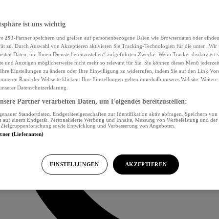
tsphäre ist uns wichtig
re
293
-Partner speichern und greifen auf personenbezogene Daten wie Browserdaten oder eind
ät zu. Durch Auswahl von Akzeptieren aktivieren Sie Tracking-Technologien für die unter „Wir
beiten Daten, um Ihnen Dienste bereitzustellen“ aufgeführten Zwecke. Wenn Tracker deaktiviert s
e und Anzeigen möglicherweise nicht mehr so relevant für Sie. Sie können dieses Menü jederzei
Ihre Einstellungen zu ändern oder Ihre Einwilligung zu widerrufen, indem Sie auf den Link Vor
unteren Rand der Webseite klicken. Ihre Einstellungen gelten innerhalb unseres Website. Weiter
 unserer Datenschutzerklärung.
sere Partner verarbeiten Daten, um Folgendes bereitzustellen:
nauer Standortdaten. Endgeräteeigenschaften zur Identifikation aktiv abfragen. Speichern von 
 auf einem Endgerät. Personalisierte Werbung und Inhalte, Messung von Werbeleistung und der
, Zielgruppenforschung sowie Entwicklung und Verbesserung von Angeboten.
rtner (Lieferanten)
EINSTELLUNGEN
AKZEPTIEREN