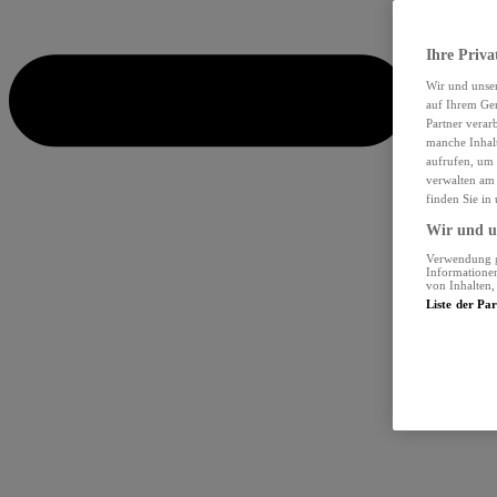
Ihre Priva
Wir und unse
auf Ihrem Ger
Partner verar
manche Inhalt
aufrufen, um 
verwalten am 
finden Sie in
Wir und un
Verwendung ge
Informationen
von Inhalten
Liste der Pa