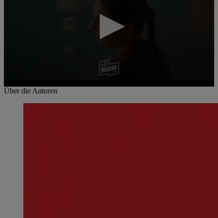
0
Über die Autoren
seconds
of
59
seconds