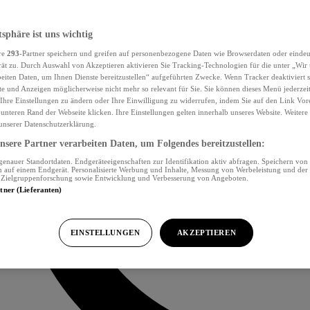
tsphäre ist uns wichtig
re
293
-Partner speichern und greifen auf personenbezogene Daten wie Browserdaten oder eind
ät zu. Durch Auswahl von Akzeptieren aktivieren Sie Tracking-Technologien für die unter „Wir
beiten Daten, um Ihnen Dienste bereitzustellen“ aufgeführten Zwecke. Wenn Tracker deaktiviert s
e und Anzeigen möglicherweise nicht mehr so relevant für Sie. Sie können dieses Menü jederzei
Ihre Einstellungen zu ändern oder Ihre Einwilligung zu widerrufen, indem Sie auf den Link Vor
unteren Rand der Webseite klicken. Ihre Einstellungen gelten innerhalb unseres Website. Weiter
 unserer Datenschutzerklärung.
sere Partner verarbeiten Daten, um Folgendes bereitzustellen:
nauer Standortdaten. Endgeräteeigenschaften zur Identifikation aktiv abfragen. Speichern von 
 auf einem Endgerät. Personalisierte Werbung und Inhalte, Messung von Werbeleistung und der
, Zielgruppenforschung sowie Entwicklung und Verbesserung von Angeboten.
rtner (Lieferanten)
EINSTELLUNGEN
AKZEPTIEREN