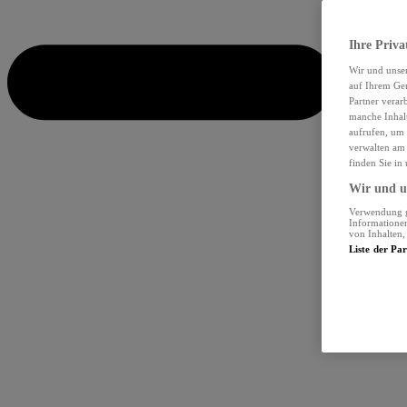
Ihre Priva
Wir und unse
auf Ihrem Ger
Partner verar
manche Inhalt
aufrufen, um 
verwalten am 
finden Sie in
Wir und un
Verwendung ge
Informationen
von Inhalten
Liste der Pa